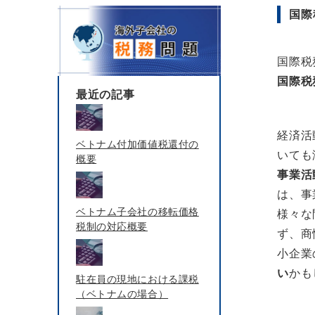
国際
国際税
国際税
最近の記事
経済活
ベトナム付加価値税還付の
いても
概要
事業活
は、事
ベトナム子会社の移転価格
様々な
税制の対応概要
ず、商
小企業
い
かも
駐在員の現地における課税
（ベトナムの場合）