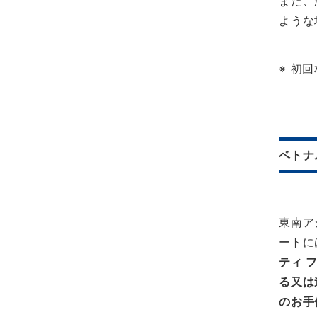
また、
ような
※ 初
ベトナ
東南ア
ートに
ティ 
る又は
のお手