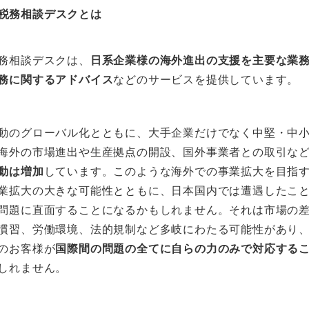
税務相談デスクとは
務相談デスクは、
日系企業様の海外進出の支援を主要な業
務に関するアドバイス
などのサービスを提供しています。
動のグローバル化とともに、大手企業だけでなく中堅・中
海外の市場進出や生産拠点の開設、国外事業者との取引な
動は増加
しています。このような海外での事業拡大を目指
業拡大の大きな可能性とともに、日本国内では遭遇したこ
問題に直面することになるかもしれません。それは市場の
慣習、労働環境、法的規制など多岐にわたる可能性があり
のお客様が
国際間の問題の全てに自らの力のみで対応する
しれません。